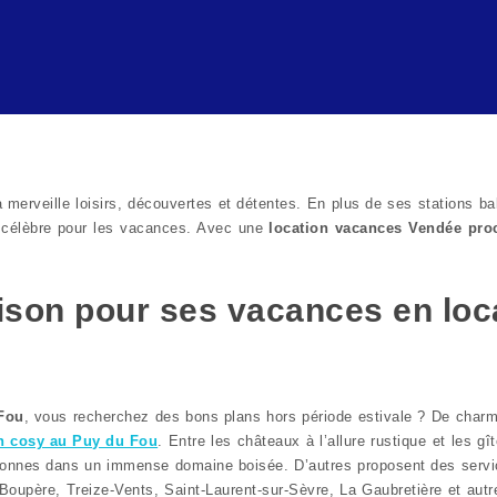
 merveille loisirs, découvertes et détentes. En plus de ses stations ba
n célèbre pour les vacances. Avec une
location vacances Vendée pr
aison pour ses vacances en lo
Fou
, vous recherchez des bons plans hors période estivale ? De charm
on cosy au Puy du Fou
. Entre les châteaux à l’allure rustique et les 
ersonnes dans un immense domaine boisée. D’autres proposent des servi
oupère, Treize-Vents, Saint-Laurent-sur-Sèvre, La Gaubretière et aut