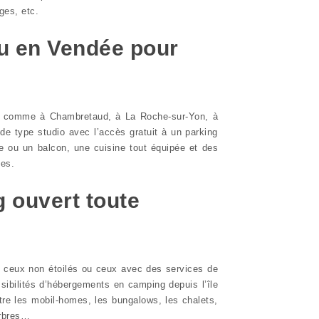
ges, etc.
ou en Vendée pour
s comme à Chambretaud, à La Roche-sur-Yon, à
e type studio avec l’accès gratuit à un parking
e ou un balcon, une cuisine tout équipée et des
les.
 ouvert toute
e ceux non étoilés ou ceux avec des services de
sibilités d’hébergements en camping depuis l’île
tre les mobil-homes, les bungalows, les chalets,
arbres…