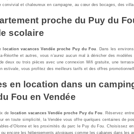
re convivial et chaleureux en campagne, au cœur des bocages, des villa
partement proche du Puy du F
e scolaire
te
location vacances Vendée proche Puy du Fou
. Dans les environ
la-Réorthe et autres, vous n’aurez aucun mal à dénicher des modèles d
e deux ou trois pièces avec une connexion Wifi gratuite, une terrass
estivale, vous profitez des meilleurs tarifs et des offres promotionnel
s en location dans un camping
 du Fou en Vendée
oix de
location vacances Vendée proche Puy du Fou
. Réservez entr
ur en toute simplicité, la Vendée vous offre quelques centaines de pos
ables-d’Olonne et les proximités du parc le Puy du Fou. Choisissez en
r ou encore les hébergements atypiques comme les cabanes dans les 